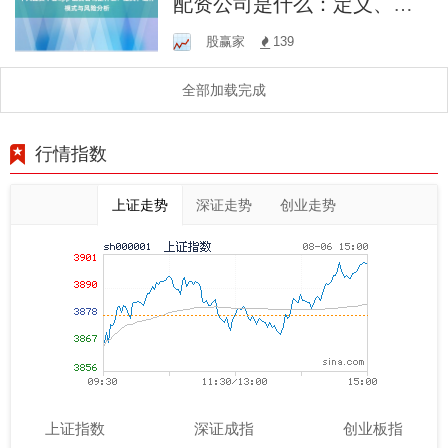
配资公司是什么：定义、运
作模式与风险分析
股赢家
139
全部加载完成
行情指数
上证走势
深证走势
创业走势
上证指数
深证成指
创业板指