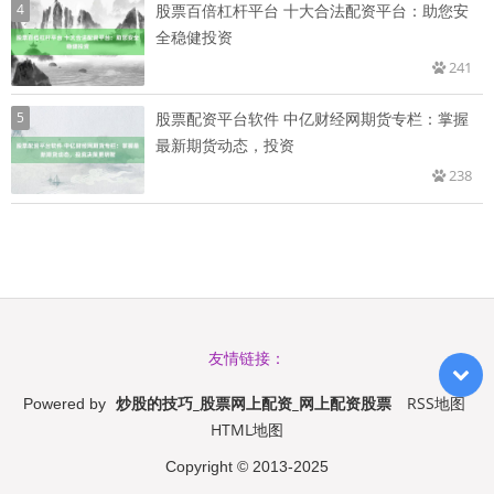
4
股票百倍杠杆平台 十大合法配资平台：助您安
全稳健投资
241
5
股票配资平台软件 中亿财经网期货专栏：掌握
最新期货动态，投资
238
友情链接：
炒股的技巧_股票网上配资_网上配资股票
RSS地图
Powered by
HTML地图
Copyright
© 2013-2025