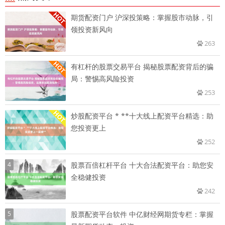
期货配资门户 沪深投策略：掌握股市动脉，引
领投资新风向
263
有杠杆的股票交易平台 揭秘股票配资背后的骗
局：警惕高风险投资
253
炒股配资平台 * **十大线上配资平台精选：助
您投资更上
252
4
股票百倍杠杆平台 十大合法配资平台：助您安
全稳健投资
242
5
股票配资平台软件 中亿财经网期货专栏：掌握