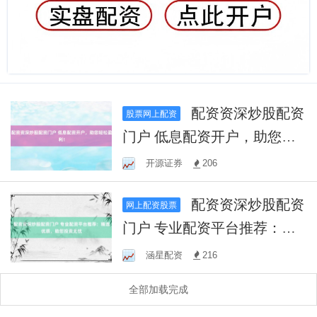
配资资深炒股配资
股票网上配资
门户 低息配资开户，助您轻
松盈利！
开源证券
206
配资资深炒股配资
网上配资股票
门户 专业配资平台推荐：精
选优质，助您投资无忧
涵星配资
216
全部加载完成