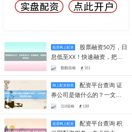
股票融资50万，日
股票网上配资
息低至XX！快速融资，把握
股市机遇！
翻翻策略
161
配资平台查询 证
网上配资股票
券公司是做什么的？一文读
懂券商业务与功能
319策略
199
配资平台查询 积
股票网上配资