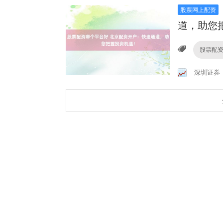
股票网上配资
道，助您
股票配
深圳证券