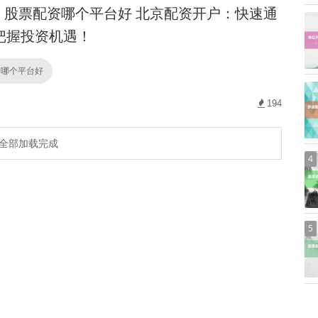
股票配资哪个平台好 北京配资开户：快速通
把握投资机遇！
资哪个平台好
194
全部加载完成
4
5