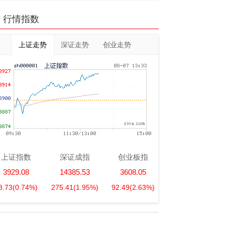
行情指数
上证走势
深证走势
创业走势
上证指数
深证成指
创业板指
3929.08
14385.53
3608.05
8.73
(0.74%)
275.41
(1.95%)
92.49
(2.63%)