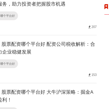
服务，助力投资者把握股市机遇
资哪个平台好
207
股票配资哪个平台好 配资公司税收解析：合
力企业稳健发展
资哪个平台好
153
股票配资哪个平台好 大牛沪深策略：掘金A
盈利！