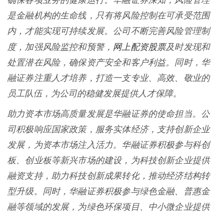
确保各项业务的健康运行。华融证券深知，风险管理
是金融机构的生命线，只有将风险控制在可承受范围
内，才能实现可持续发展。公司不断完善风险管理制
网上配资股票
度，加强风险监控和预警，
及时发现和
处置潜在风险，确保资产安全和客户利益。同时，华
融证券注重人才培养，打造一支专业、高效、敬业的
员工队伍，为公司的稳健发展提供人才保障。
助力资本市场高质量发展是华融证券的使命担当。公
司积极响应国家政策，服务实体经济，支持创新企业
发展，为资本市场注入活力。华融证券积极参与科创
板、创业板等新兴市场的建设，为科技创新企业提供
融资支持，助力科技创新成果转化，推动经济结构转
型升级。同时，华融证券积极参与绿色金融、普惠金
融等领域的发展，为绿色环保项目、中小微企业提供