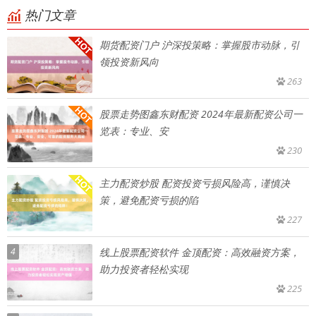
热门文章
期货配资门户 沪深投策略：掌握股市动脉，引
领投资新风向
263
股票走势图鑫东财配资 2024年最新配资公司一
览表：专业、安
230
主力配资炒股 配资投资亏损风险高，谨慎决
策，避免配资亏损的陷
227
4
线上股票配资软件 金顶配资：高效融资方案，
助力投资者轻松实现
225