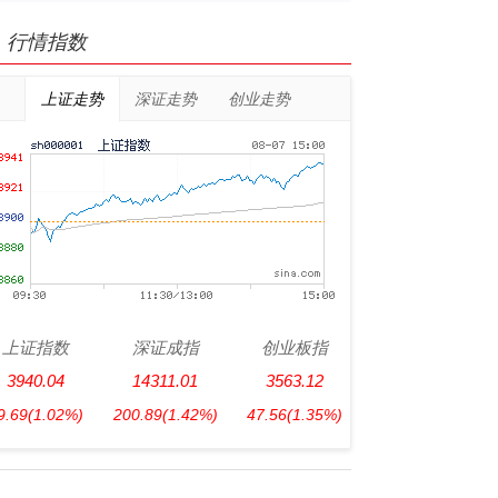
行情指数
上证走势
深证走势
创业走势
上证指数
深证成指
创业板指
3940.04
14311.01
3563.12
9.69
(1.02%)
200.89
(1.42%)
47.56
(1.35%)