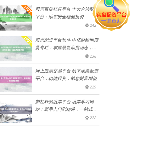
股票百倍杠杆平台 十大合法配资
平台：助您安全稳健投资
242
股票配资平台软件 中亿财经网期
货专栏：掌握最新期货动态，投
资
238
网上股票交易平台 线下股票配资
平台：稳健投资，助您财富增值
229
加杠杆的股票平台 股票学习网
站：新手入门到精通，一站式提
升！
228