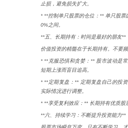
止损，避免损失扩大。
* **控制单只股票的仓位：** 单只
0%之间。
**五、长期持有：时间是最好的朋友**
价值投资的精髓在于长期持有。不要频
* **克服恐惧和贪婪：** 股市波
短期上涨而盲目追高。
* **定期复盘：** 定期复盘自己
实际情况进行调整。
* **享受复利效应：** 长期持有优
**六、持续学习：不断提升投资能力**
股票市场瞬息万变，只有不断学习，才